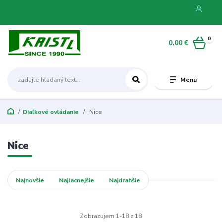
0
0,00 €
Menu
Diaľkové ovládanie
Nice
Nice
Najnovšie
Najlacnejšie
Najdrahšie
Zobrazujem 1-18 z 18