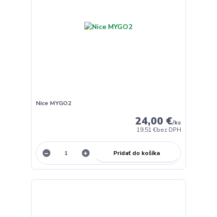
Nice MYGO2
24,00 €
/
ks
19,51 €
bez DPH
Pridať do košíka