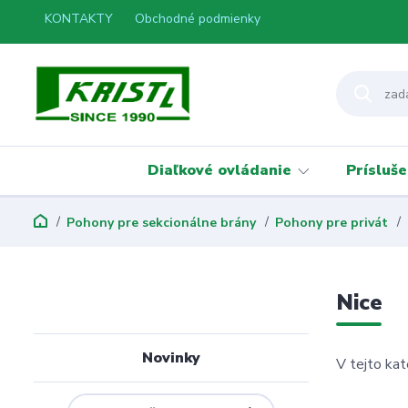
KONTAKTY
Obchodné podmienky
Diaľkové ovládanie
Prísluš
Pohony pre sekcionálne brány
Pohony pre privát
Nice
Novinky
V tejto kat