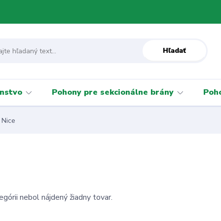
Hľadať
enstvo
Pohony pre sekcionálne brány
Poho
Nice
egórii nebol nájdený žiadny tovar.