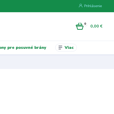
Prihlásenie
0
0,00 €
Viac
ny pre posuvné brány