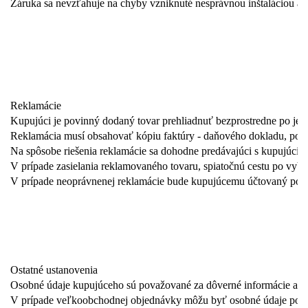
Záruka sa nevzťahuje na chyby vzniknuté nesprávnou inštaláciou a
Reklamácie
Kupujúci je povinný dodaný tovar prehliadnuť bezprostredne po jeho
Reklamácia musí obsahovať kópiu faktúry - daňového dokladu, podr
Na spôsobe riešenia reklamácie sa dohodne predávajúci s kupujúci
V prípade zasielania reklamovaného tovaru, spiatočnú cestu po vyba
V prípade neoprávnenej reklamácie bude kupujúcemu účtovaný popl
Ostatné ustanovenia
Osobné údaje kupujúceho sú považované za dôverné informácie a n
V prípade veľkoobchodnej objednávky môžu byť osobné údaje použité