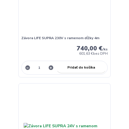
Závora LIFE SUPRA 230V s ramenom dĺžky 4m
740,00 €
/
ks
601,63 €
bez DPH
Pridať do košíka