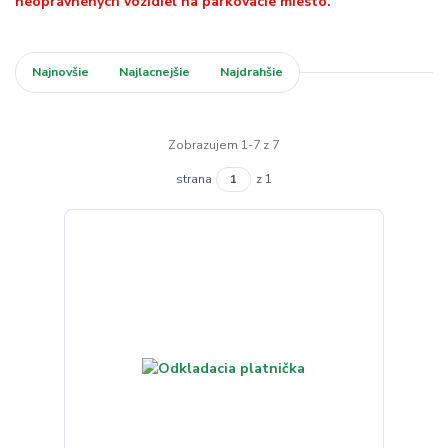
neoprávnených vozidiel na parkovacie miesto.
Najnovšie
Najlacnejšie
Najdrahšie
Zobrazujem 1-7 z 7
strana
z 1