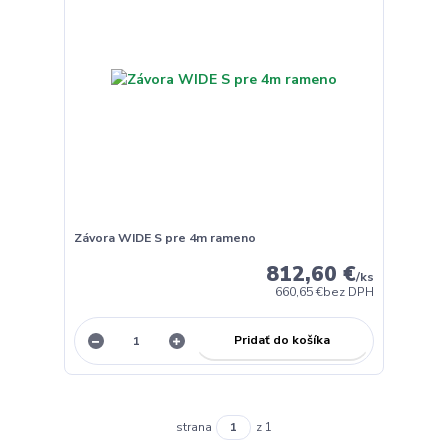
Závora WIDE S pre 4m rameno
812,60 €
/
ks
660,65 €
bez DPH
Pridať do košíka
strana
z 1